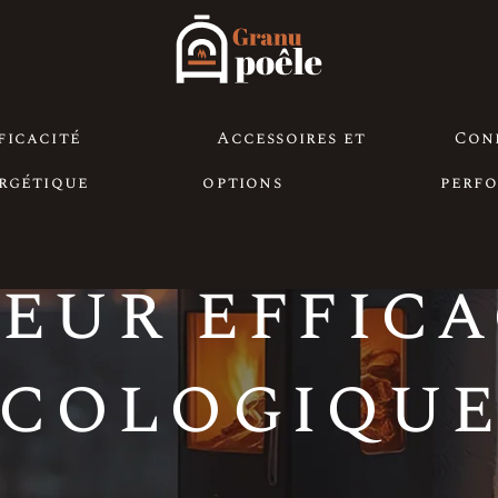
oêle à granul
ficacité
Accessoires et
Con
rgétique
options
perf
eur effica
cologique