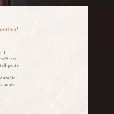
 optimal
mal
 efficace
telligente
 durable
formants