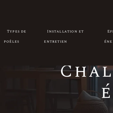
P
Types de
Installation et
Ef
poêles
entretien
éne
Chal
é