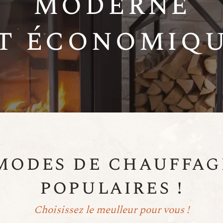
moderne
t économiq
modes de chauffag
populaires !
Choisissez le meulleur pour vous !