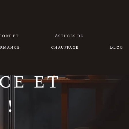
és
fort et
Astuces de
ormance
chauffage
Blog
ce et
 !