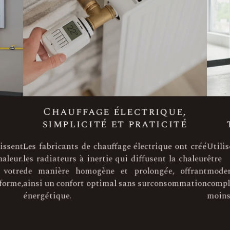
Chauffage électrique,
simplicité et praticité
ssent
Les fabricants de chauffage électrique ont créé
Util
aleur.
les radiateurs à inertie qui diffusent la chaleur
êtr
votre
de manière homogène et prolongée, offrant
mode
orme,
ainsi un confort optimal sans surconsommation
comp
énergétique.
moin