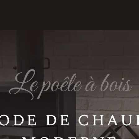
Le poêle à bois
ode de chau