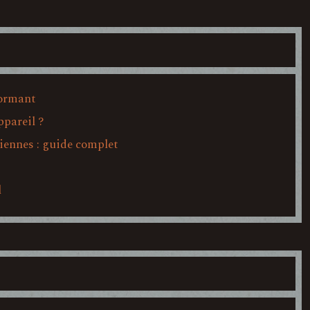
formant
ppareil ?
iennes : guide complet
l