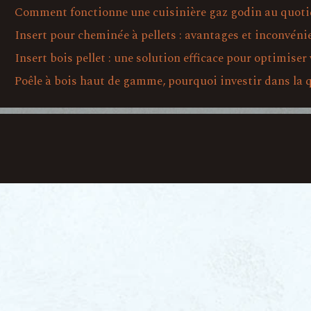
Comment fonctionne une cuisinière gaz godin au quoti
Insert pour cheminée à pellets : avantages et inconvéni
Insert bois pellet : une solution efficace pour optimiser
Poêle à bois haut de gamme, pourquoi investir dans la q