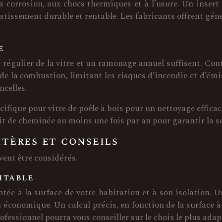
a corrosion, aux chocs thermiques et à l’usure. Un insert 
stissement durable et rentable. Les fabricants offrent géné
e
e régulier de la vitre et un ramonage annuel suffisent. Cont
 de la combustion, limitant les risques d’incendie et d’é
ncelles.
cifique pour vitre de poêle à bois pour un nettoyage efficac
t de cheminée au moins une fois par an pour garantir la sé
itères et conseils
ivent être considérés.
itable
ptée à la surface de votre habitation et à son isolation. 
économique. Un calcul précis, en fonction de la surface à c
fessionnel pourra vous conseiller sur le choix le plus adap