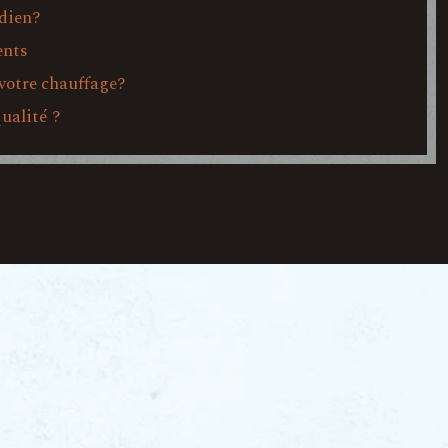
dien?
ents
 votre chauffage?
ualité ?