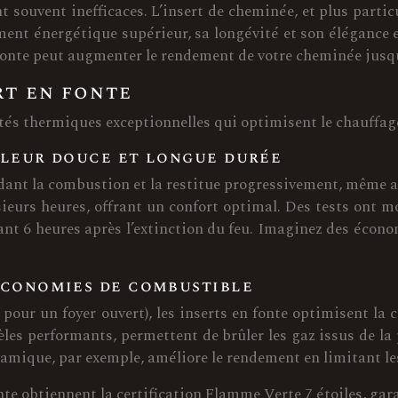
 souvent inefficaces. L’insert de cheminée, et plus partic
ment énergétique supérieur, sa longévité et son élégance e
 fonte peut augmenter le rendement de votre cheminée jusqu
rt en fonte
tés thermiques exceptionnelles qui optimisent le chauffage
aleur douce et longue durée
ndant la combustion et la restitue progressivement, même ap
ieurs heures, offrant un confort optimal. Des tests ont 
dant 6 heures après l’extinction du feu. Imaginez des éco
économies de combustible
our un foyer ouvert), les inserts en fonte optimisent la 
es performants, permettent de brûler les gaz issus de l
ramique, par exemple, améliore le rendement en limitant le
te obtiennent la certification Flamme Verte 7 étoiles, g