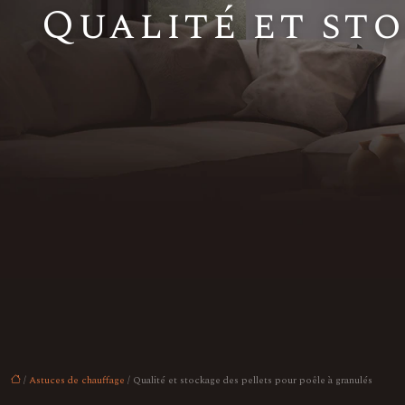
Qualité et sto
/
Astuces de chauffage
/ Qualité et stockage des pellets pour poêle à granulés