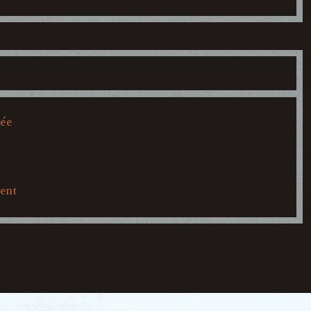
mée
vent