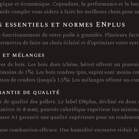
logique et économique. Cependant, la performance et la lo
e guide complet vous aidera à faire les meilleurs choix pou
es essentiels et normes ENplus
n fonctionnement de votre poêle à granulés. Plusieurs fac
ermettra de faire un choix éclairé et d’optimiser votre sys
e et mélanges
ces de bois. Les bois durs (chêne, hêtre) offrent un pouvo
moins de 1%). Les bois tendres (pin, sapin) sont moins c
tion de cendres (jusqu’à 1,5%). Les mélanges offrent un co
rantie de qualité
e qualité des pellets. Le label ENplus, décliné en deux cl
iamètre (6-8 mm), pouvoir calorifique supérieur (au mini
sse A1 garantit une qualité supérieure pour un rendement
 une combustion efficace. Une humidité excessive réduit le 