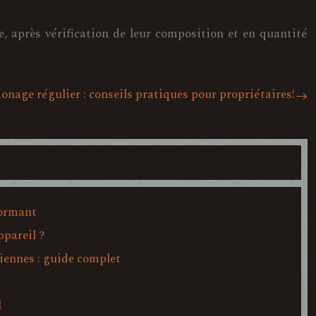
 après vérification de leur composition et en quantité
nage régulier : conseils pratiques pour propriétaires!
formant
ppareil ?
iennes : guide complet
l