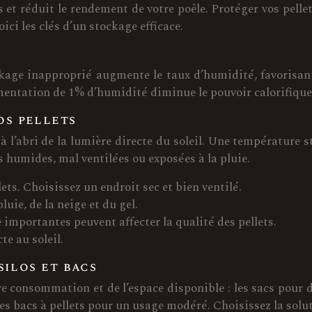
et réduit le rendement de votre poêle. Protéger vos pelle
ici les clés d’un stockage efficace.
kage inapproprié augmente le taux d’humidité, favorisan
mentation de 1% d’humidité diminue le pouvoir calorifique
os pellets
t à l’abri de la lumière directe du soleil. Une températur
s humides, mal ventilées ou exposées à la pluie.
ets. Choisissez un endroit sec et bien ventilé.
pluie, de la neige et du gel.
importantes peuvent affecter la qualité des pellets.
te au soleil.
silos et bacs
re consommation et de l’espace disponible : les sacs pour 
es bacs à pellets pour un usage modéré. Choisissez la solut